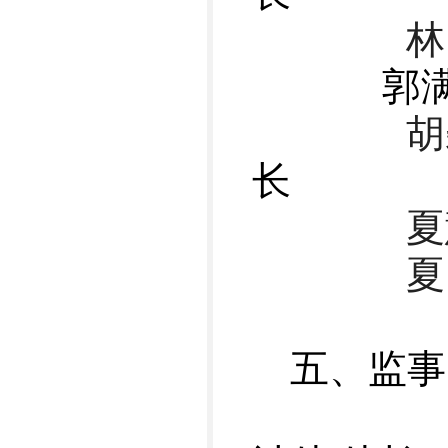
林 
郭满金 
胡碧
长
夏慧
夏
五、监事
监事